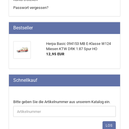
Passwort vergessen?
Bestseller
Herpa Basic 094153 MB E-Klasse W124
Miesen KTW DRK 1:87 Spur HO
12,95 EUR
Schnellkauf
BITTE
Bitte geben Sie die Artikelnummer aus unserem Katalog ein.
GEBEN
SIE
DIE
ARTIKELNUMMER
LOS
AUS