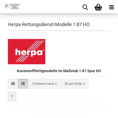
Herpa Rettungsdienst-Modelle 1:87 HO
Kunststofffertigmodelle im Maßstab 1:87 Spur HO
Sortieren nach
pro Seite
Sortieren nach
30 pro Seite
1