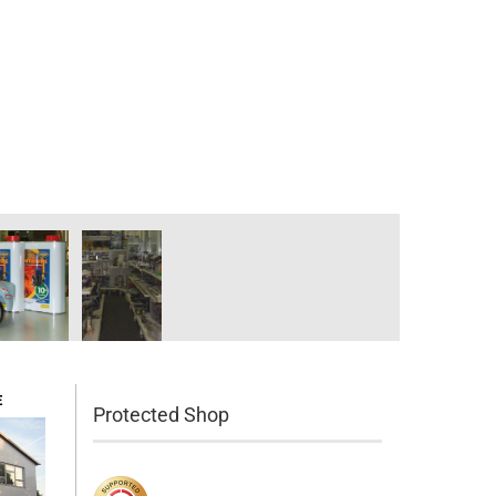
Schuco 1:64
Schuco 1:43
Schuco Classic
E
Protected Shop