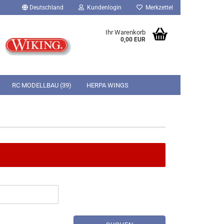
Deutschland
Kundenlogin
Merkzettel
Ihr Warenkorb
0,00 EUR
RC MODELLBAU (39)
HERPA WINGS
SUCHEN
KONTAKT
ÜBER UNS
CONTENTSEITE
Italeri Military
Brekina PKW-Modelle 1:87 HO
Revell Figuren
Italeri Flugmodelle
Brekina LKW-Modelle 1:87 HO
Revell Military
Jamara RC-Cars Elektro Ready-to-
 City Life
run
Revell Flugmodelle
Revell Schiffsmodelle
Fernsteuerungsets
Servos