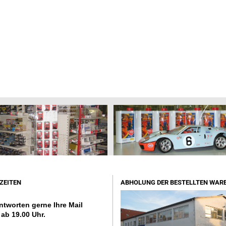
Wiking 1:160 Spur N
Wiking moderne PKW 1:87 HO
Wiking Oldtimer PKW 1:87 HO
Wiking LKW-Modelle 1:87 HO
Wiking Omnibus-Modelle 1:87 HO
Wiking Landwirtschaftsmodelle
1:87 HO
ZEITEN
ABHOLUNG DER BESTELLTEN WAR
Wiking Feuerwehr-Modelle 1:87
HO
ntworten gerne Ihre Mail
Wiking Rettungsdienst-Modelle
ab 19.00 Uhr.
1:87 HO