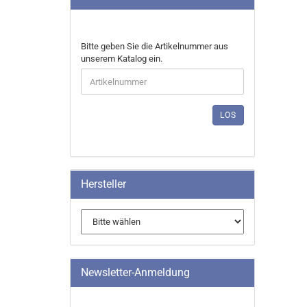
BITTE
Bitte geben Sie die Artikelnummer aus
GEBEN
unserem Katalog ein.
SIE
DIE
ARTIKELNUMMER
AUS
LOS
UNSEREM
KATALOG
EIN.
Hersteller
Newsletter-Anmeldung