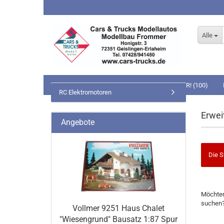
Alle
NEUHEITEN (53)
BEI UNS NOCH LIEFERBAR! (100)
Startseit
RC Elektromotoren
MODELLBAHNEN (59)
SLOT-BAHNEN (1)
SPIELWA
Erwei
Angebote
Carrera GO!!!
Die S
Carrera DIGITAL 143
MÖCHT
Möchten
SIE
Schleich
suchen
NOCH
Vollmer 9251 Haus Chalet
Schleich 
EINMAL
"Wiesengrund" Bausatz 1:87 Spur