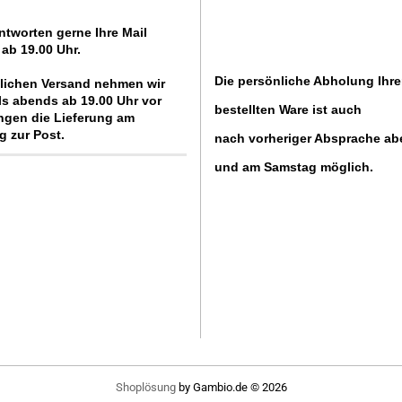
Wiking Polizei-Modelle 1:87 HO
ntworten gerne Ihre Mail
Wiking THW-Modelle 1:87 HO
ab 19.00 Uhr.
Wiking Baufahrzeug-Modelle 1:87
HO
Die persönliche Abholung Ihre
lichen Versand nehmen wir
Wiking Kommunalfahrzeug-
ls abends ab 19.00 Uhr vor
Modelle 1:87 HO
bestellten Ware ist auch
ngen die Lieferung am
Wiking Taxi-Modelle 1:87 HO
g zur Post.
nach vorheriger Absprache a
Wiking Straßenwacht-Modelle
und am Samstag möglich.
1:87 HO
Wiking Post-Modelle 1:87 HO
Wiking Militär-Modelle 1:87 HO
Wiking Zubehör 1:87 HO
Shoplösung
by Gambio.de © 2026