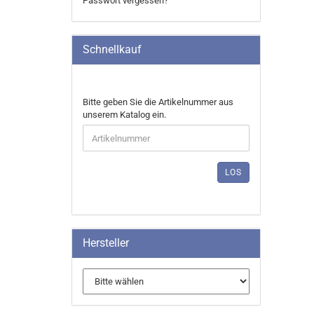
Passwort vergessen?
Schnellkauf
BITTE
Bitte geben Sie die Artikelnummer aus
GEBEN
unserem Katalog ein.
SIE
DIE
ARTIKELNUMMER
AUS
LOS
UNSEREM
KATALOG
EIN.
Hersteller