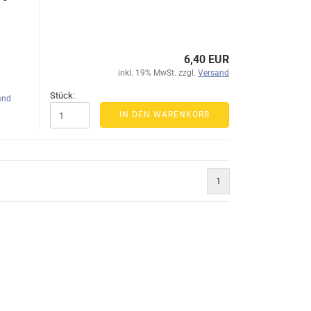
Zubehör für Fernsteuerungen
6,40 EUR
Carson Tuningteile
inkl. 19% MwSt. zzgl.
Versand
Jamara Tuningteile
Carson Lampen und Leuchten
Stück:
and
Tamiya Tuningteile
Jamara Lampen und Leuchten
IN DEN WARENKORB
1