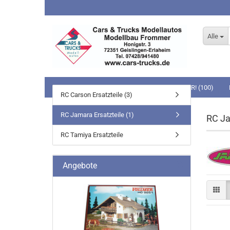
Alle
NEUHEITEN (53)
BEI UNS NOCH LIEFERBAR! (100)
Startseit
RC Carson Ersatzteile (3)
MODELLBAHNEN (59)
SLOT-BAHNEN (1)
SPIELWA
RC Jamara Ersatzteile (1)
RC Ja
RC Tamiya Ersatzteile
Carrera GO!!!
Angebote
Carrera DIGITAL 143
Schleich
Schleich 