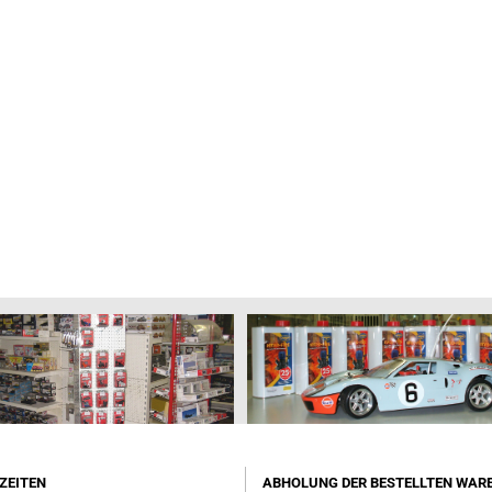
Wiking 1:160 Spur N
Wiking moderne PKW 1:87 HO
Wiking Oldtimer PKW 1:87 HO
Wiking LKW-Modelle 1:87 HO
Wiking Omnibus-Modelle 1:87 HO
Wiking Landwirtschaftsmodelle
1:87 HO
Wiking Feuerwehr-Modelle 1:87
HO
Wiking Rettungsdienst-Modelle
1:87 HO
ZEITEN
ABHOLUNG DER BESTELLTEN WAR