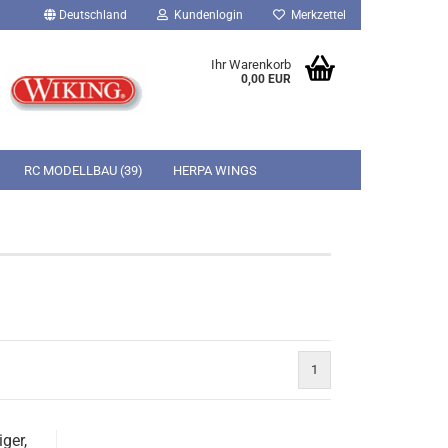
Deutschland
Kundenlogin
Merkzettel
Ihr Warenkorb
0,00 EUR
RC MODELLBAU (39)
HERPA WINGS
SUCHEN
KONTAKT
ÜBER UNS
CONTENTSEITE
Italeri Military
Brekina PKW-Modelle 1:87 HO
Revell Figuren
Italeri Flugmodelle
Brekina LKW-Modelle 1:87 HO
Revell Military
Jamara RC-Cars Elektro Ready-to-
 City Life
run
Revell Flugmodelle
Revell Schiffsmodelle
1
Fernsteuerungsets
Servos
ger,