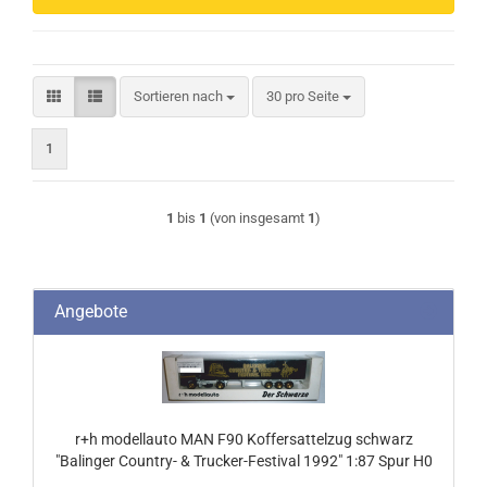
Sortieren nach
pro Seite
Sortieren nach
30 pro Seite
1
1
bis
1
(von insgesamt
1
)
Angebote
r+h modellauto MAN F90 Koffersattelzug schwarz
"Balinger Country- & Trucker-Festival 1992" 1:87 Spur H0