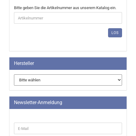
BITTE
Bitte geben Sie die Artikelnummer aus unserem Katalog ein.
GEBEN
SIE
DIE
ARTIKELNUMMER
LOS
AUS
UNSEREM
KATALOG
EIN.
Hersteller
Newsletter-Anmeldung
WEITER
E-
ZUR
Mail
NEWSLETTER-