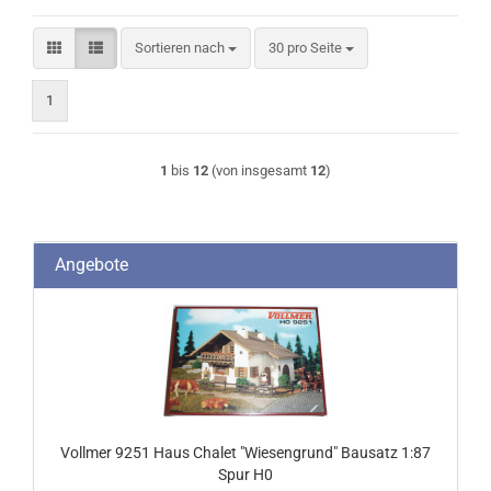
Sortieren nach
pro Seite
Sortieren nach
30 pro Seite
1
1
bis
12
(von insgesamt
12
)
Angebote
Vollmer 9251 Haus Chalet "Wiesengrund" Bausatz 1:87
Spur H0