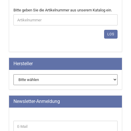
BITTE
Bitte geben Sie die Artikelnummer aus unserem Katalog ein.
GEBEN
SIE
DIE
ARTIKELNUMMER
LOS
AUS
UNSEREM
KATALOG
EIN.
Hersteller
Newsletter-Anmeldung
WEITER
E-
ZUR