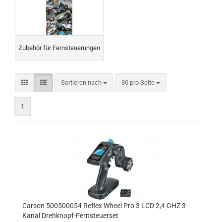
Zubehör für Fernsteuerungen
Sortieren nach
pro Seite
Sortieren nach
30 pro Seite
1
Carson 500500054 Reflex Wheel Pro 3 LCD 2,4 GHZ 3-
Kanal Drehknopf-Fernsteuerset