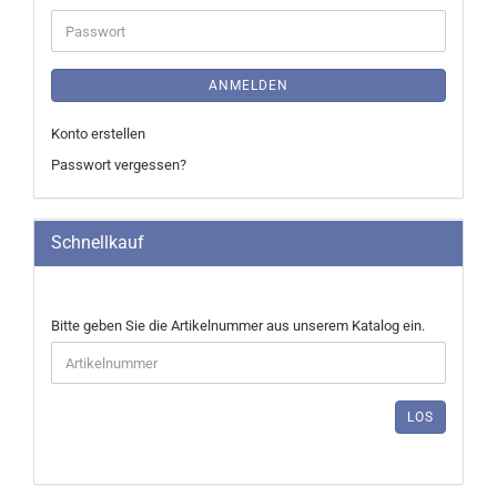
Adresse
Passwort
ANMELDEN
Konto erstellen
Passwort vergessen?
Schnellkauf
BITTE
Bitte geben Sie die Artikelnummer aus unserem Katalog ein.
GEBEN
SIE
DIE
ARTIKELNUMMER
LOS
AUS
UNSEREM
KATALOG
EIN.