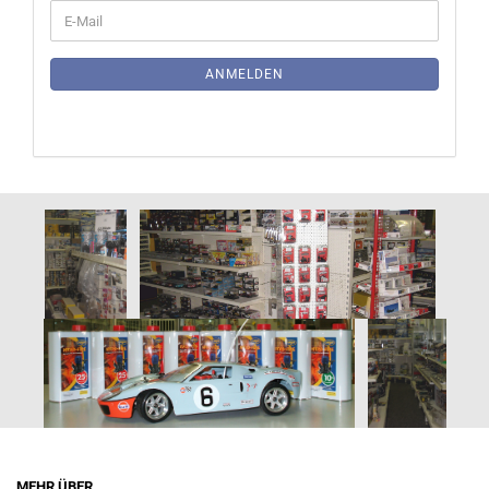
WEITER
E-
ZUR
Mail
NEWSLETTER-
ANMELDUNG
ANMELDEN
MEHR ÜBER...