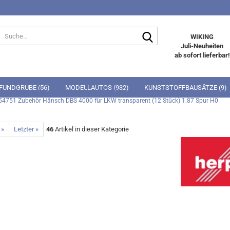
Suche...
WIKING
Juli-Neuheiten
ab sofort lieferbar!
FUNDGRUBE (56)
MODELLAUTOS (932)
KUNSTSTOFFBAUSÄTZE (9)
»
»
»
e
Neuheiten
Herpa Cars & Trucks Neuheiten
54751 Zubehör Hänsch DBS 4000 für LKW transparent (12 Stück) 1:87 Spur H0
REN (12)
 »
Letzter »
46
Artikel in dieser Kategorie
Ebbro 1:24
Lego Friends
Playmobil
Faller Gebäude 1:87 HO
Faller Figuren 1:87 HO
 Farm World
Horse Club
Tamiya 1:700
Herpa 1:160 Spur N