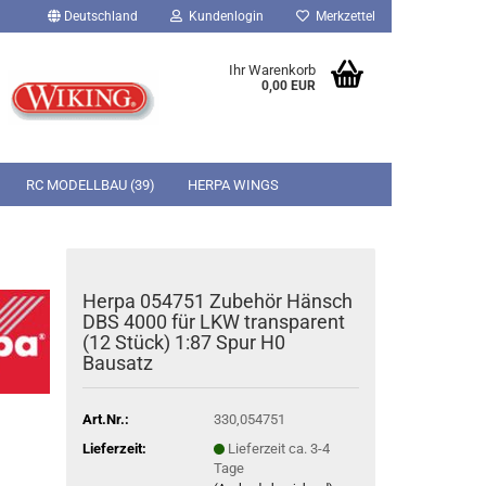
Deutschland
Kundenlogin
Merkzettel
Ihr Warenkorb
0,00 EUR
RC MODELLBAU (39)
HERPA WINGS
SUCHEN
KONTAKT
ÜBER UNS
CONTENTSEITE
Italeri Military
Brekina PKW-Modelle 1:87 HO
Revell Figuren
Herpa 054751 Zubehör Hänsch
Italeri Flugmodelle
Brekina LKW-Modelle 1:87 HO
Revell Military
Jamara RC-Cars Elektro Ready-to-
DBS 4000 für LKW transparent
 City Life
run
Revell Flugmodelle
(12 Stück) 1:87 Spur H0
Revell Schiffsmodelle
Bausatz
Art.Nr.:
330,054751
Fernsteuerungsets
Lieferzeit:
Lieferzeit ca. 3-4
Servos
Tage