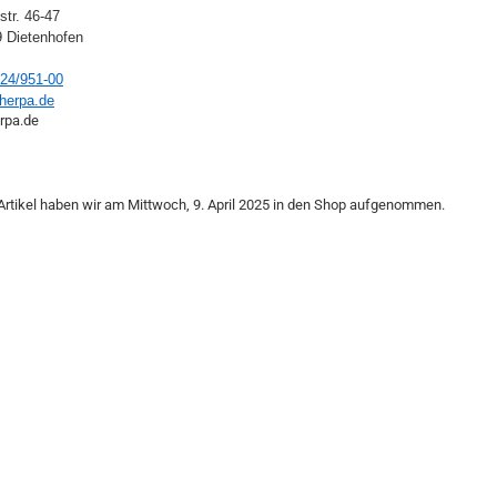
str. 46-47
 Dietenhofen
24/951-00
herpa.de
.herpa.de
Artikel haben wir am Mittwoch, 9. April 2025 in den Shop aufgenommen.
Wiking 1:160 Spur N
Wiking moderne PKW 1:87 HO
Wiking Oldtimer PKW 1:87 HO
Wiking LKW-Modelle 1:87 HO
Wiking Omnibus-Modelle 1:87 HO
Wiking Landwirtschaftsmodelle
1:87 HO
Wiking Feuerwehr-Modelle 1:87
HO
Wiking Rettungsdienst-Modelle
1:87 HO