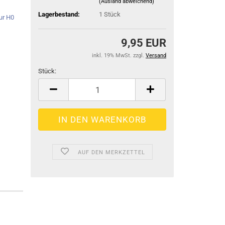
Zubehör für Fernsteuerungen
(Ausland abweichend)
Lagerbestand:
1
Stück
9,95 EUR
Carson Tuningteile
inkl. 19% MwSt. zzgl.
Versand
Jamara Tuningteile
Carson Lampen und Leuchten
Stück:
Tamiya Tuningteile
Jamara Lampen und Leuchten
Stück
AUF DEN MERKZETTEL