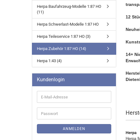
transp
Herpa Baufahrzeug-Modelle 1:87 HO
(11)
12 Stü
Herpa Schwerlast-Modelle 1:87 HO
Neuhei
Herpa Teileservice 1:87 HO (3)
Kunsts
Herpa Zubehör 1:87 HO (14)
14+ Ni
Erwac
Herpa 1:43 (4)
Herste
Kundenlogin
Dieten
E-
Mail-
Adresse
Herst
Passwort
ANMELDEN
Herpa
Herpa M