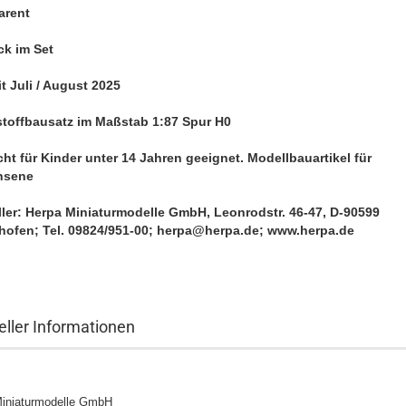
arent
Herpa Baufahrzeug-Modelle 1:87
HO
ck im Set
Herpa Schwerlast-Modelle 1:87
HO
t Juli / August 2025
Herpa Teileservice 1:87 HO
Herpa Zubehör 1:87 HO
toffbausatz im Maßstab 1:87 Spur H0
Herpa 1:43
cht für Kinder unter 14 Jahren geeignet. Modellbauartikel für
hsene
ller:
Herpa Miniaturmodelle GmbH, Leonrodstr. 46-47, D-90599
hofen; Tel. 09824/951-00; herpa@herpa.de; www.herpa.de
Preiser Fahrzeug
Preiser Fahrzeug
Preiser Military 
eller Informationen
iniaturmodelle GmbH