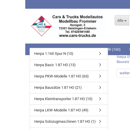
Alle
NEUHEITEN (53)
BEI UNS NOCH LIEFERBAR! (100)
Startseit
Herpa 1:160 Spur N (10)
Herpa 0
MODELLBAHNEN (59)
SLOT-BAHNEN (1)
SPIELWA
Bausatz
Herpa Basic 1:87 HO (13)
weiter
Herpa PKW-Modelle 1:87 HO (63)
Carrera GO!!!
Herpa Bausätze 1:87 HO (21)
Carrera DIGITAL 143
Herpa Kleintransporter 1:87 HO (10)
Herpa LKW-Modelle 1:87 HO (49)
Schleich
Herpa Solozugmaschinen 1:87 HO (1)
Schleich 