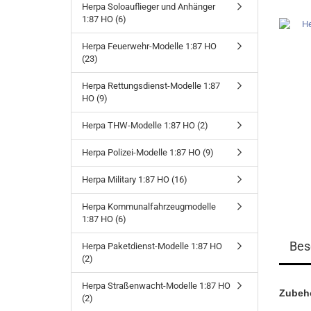
Herpa Soloauflieger und Anhänger
1:87 HO (6)
Herpa Feuerwehr-Modelle 1:87 HO
(23)
Herpa Rettungsdienst-Modelle 1:87
HO (9)
Herpa THW-Modelle 1:87 HO (2)
Herpa Polizei-Modelle 1:87 HO (9)
Herpa Military 1:87 HO (16)
Herpa Kommunalfahrzeugmodelle
1:87 HO (6)
Bes
Herpa Paketdienst-Modelle 1:87 HO
Vollmer Gebäude 1:87 HO
(2)
Herpa Straßenwacht-Modelle 1:87 HO
Zubeh
(2)