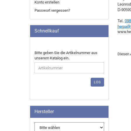
Konto erstellen
Leonrod
D-90599
Passwort vergessen?
Tel.
098
herpa@
Schnellkauf
​​​​​​​www
BITTE
Bitte geben Sie die Artikelnummer aus
Diesen 
GEBEN
unserem Katalog ein.
SIE
DIE
ARTIKELNUMMER
AUS
LOS
UNSEREM
KATALOG
EIN.
Hersteller