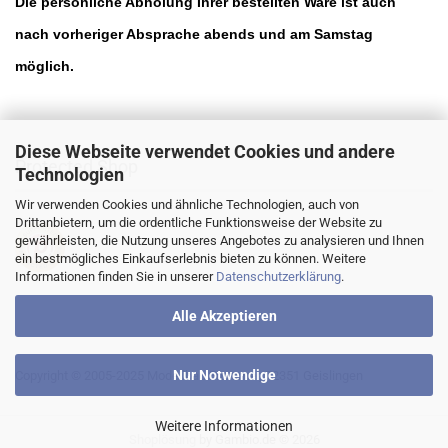
Die persönliche Abholung Ihrer bestellten Ware ist auch
nach vorheriger Absprache abends und am Samstag
möglich.
Diese Webseite verwendet Cookies und andere
Protected Shop
Technologien
Wir verwenden Cookies und ähnliche Technologien, auch von
Drittanbietern, um die ordentliche Funktionsweise der Website zu
gewährleisten, die Nutzung unseres Angebotes zu analysieren und Ihnen
ein bestmögliches Einkaufserlebnis bieten zu können. Weitere
Informationen finden Sie in unserer
Datenschutzerklärung
.
Alle Akzeptieren
Nur Notwendige
Copyright © 2005-2025 Modellbau Frommer, 72351 Geislingen
Weitere Informationen
Shoplösung
by Gambio.de © 2026