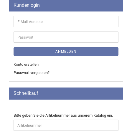
Kundenlogin
E-
Mail-
Adresse
Passwort
ANMELDEN
Konto erstellen
Passwort vergessen?
Schnellkauf
BITTE
Bitte geben Sie die Artikelnummer aus unserem Katalog ein.
GEBEN
SIE
DIE