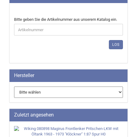
BITTE
Bitte geben Sie die Artikelnummer aus unserem Katalog ein.
GEBEN
SIE
DIE
ARTIKELNUMMER
LOS
AUS
UNSEREM
KATALOG
EIN.
Hersteller
Zuletzt angesehen